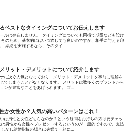
るベストなタイミングについてお伝えします
ールは存在しません。 タイミングについても同様で期限なども設け
 そのため、基本的にはいつ渡しても良いのですが、相手に与える印
 結納を実施するなら、そのタイ...
メリット・デメリットについて紹介します
チナに次ぐ人気となっており、メリット・デメリットを事前に理解を
じてしまうことがなくなります。 メリットは数多くのブランドから
ンが豊富なことをあげられます。 ゴ...
性か女性か？人気の高いパターンはこれ！
払いは男性と女性どちらなのか？という疑問をお持ちの方は要チェッ
には男性から女性へプレゼントするというのが一般的ですので、支払
しかし結婚指輪の場合は夫婦で一緒に...