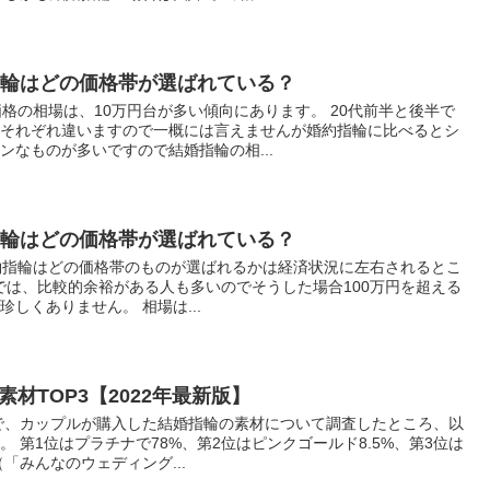
指輪はどの価格帯が選ばれている？
価格の相場は、10万円台が多い傾向にあります。 20代前半と後半で
もそれぞれ違いますので一概には言えませんが婚約指輪に比べるとシ
ンなものが多いですので結婚指輪の相...
指輪はどの価格帯が選ばれている？
約指輪はどの価格帯のものが選ばれるかは経済状況に左右されるとこ
代では、比較的余裕がある人も多いのでそうした場合100万円を超える
しくありません。 相場は...
材TOP3【2022年最新版】
トで、カップルが購入した結婚指輪の素材について調査したところ、以
 第1位はプラチナで78%、第2位はピンクゴールド8.5%、第3位は
（「みんなのウェディング...