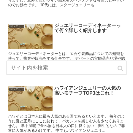
りますし、意外と買いやすい銀素材のペンダントなら購入しやすい
のでお勧めです。 10代には、スタージュエリーも...
ジュエリーコーディネーターっ
ジュエリー
て何？詳しく紹介します
ジュエリーコーディネーターとは、宝石や装飾品についての知識を
使って、接客や販売をする仕事です。 デパートの宝飾品売り場や結
婚式場で働くことが多いです。 ジュエリーコーディネーターはただ
ジュエリーやアクセサリーに詳しいだけではなく、衣装や...
ハワイアンジュエリーの人気の
ジュエリー
高いモチーフTOP3はこれ！
ハワイとは日本人に最も人気のある国であるといえます。 毎年のよ
うに夏と正月にここに訪れて、バカンスを楽しむ人も少なくありま
せん。 年中温暖で食べ物も日本人の口に良くあい、衛生的なので非
常に人気があるわけです。 中でもハワイアンジュエリ...