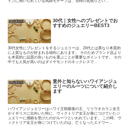
インに用いられている馬蹄モチーフは、当時の名残りとい...
30代｜女性へのプレゼントでお
ジュエリー
すすめのジュエリーBEST3
30代女性にプレゼントをするジュエリーは、20代とは異なり本質的
に上質なものが好まれる傾向にあります。 そのためブランド品より
も本質的に品質の良いものを選ぶことが重要なポイントです。 その
中でも人気が高いのはダイヤモンドのネックレスで...
意外と知らないハワイアンジュ
ジュエリー
エリーのルーツについて紹介し
ます
ハワイアンジュエリーはハワイ王朝最後の王、リリウオカラニ女王
がイギリスに出向いた時に、ヴィクトリア女王が身につけていたジ
ュエリーに感銘を受けたのがルーツといわれています。 この時、ヴ
ィクトリア女王が身につけていたのは、亡くなったエドワー...