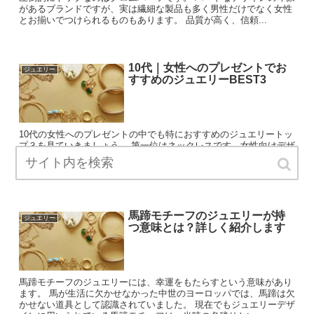
があるブランドですが、実は繊細な製品も多く男性だけでなく女性
とお揃いでつけられるものもあります。 品質が高く、信頼...
10代｜女性へのプレゼントでお
ジュエリー
すすめのジュエリーBEST3
10代の女性へのプレゼントの中でも特におすすめのジュエリートッ
プ３を見ていきましょう。 第一位はネックレスです、女性向けデザ
インも豊富に用意されていますし、サプライズで渡すのであればサ
イズも指輪のように関係ないですし、男性側が選びやす...
馬蹄モチーフのジュエリーが持
ジュエリー
つ意味とは？詳しく紹介します
馬蹄モチーフのジュエリーには、幸運をもたらすという意味があり
ます。 馬が生活に欠かせなかった中世のヨーロッパでは、馬蹄は欠
かせない道具として認識されていました。 現在でもジュエリーデザ