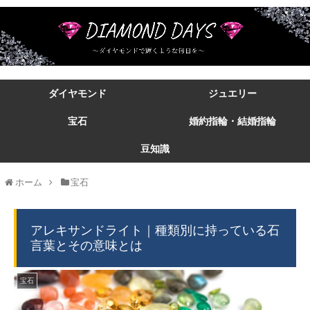
ダイヤモンド
ジュエリー
宝石
婚約指輪・結婚指輪
豆知識
ホーム
宝石
アレキサンドライト｜種類別に持っている石
言葉とその意味とは
宝石