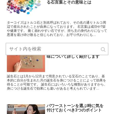
る石言葉とその意味とは
ターコイズはトルコ石と別名呼ばれており、その名の通りトルコ周
辺で産出されたことが由来になっております。 石言葉は成功や?栄
や健康です。 脆く崩れやすい石ですが、持ち主の身代わりになって
悪運を退け砕け散ると信じられており、お守り代わりにも...
誕生石ってなに？その歴史と意
宝石
味について詳しく紹介します
誕生石とは1月から12月まで用意されている宝石のことであり、基
本的に自分が生まれた月の誕生石を身につけることによって効果を
得ることが可能です。 誕生石にはいろいろな種類がありますから、
身につける誕生石で効果にも違いがあると考えられています...
パワーストーンを選ぶ時に気を
宝石
付けておくべき3つのポイント