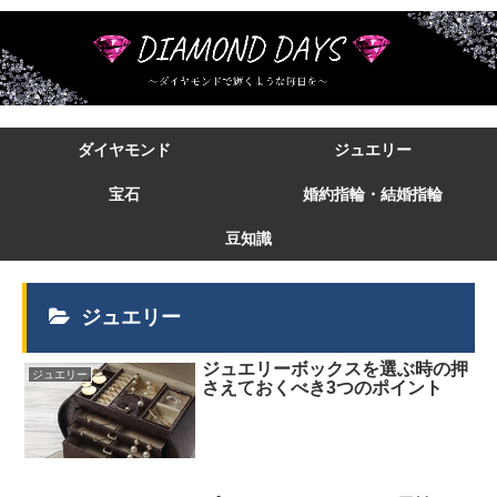
ダイヤモンド
ジュエリー
宝石
婚約指輪・結婚指輪
豆知識
ジュエリー
ジュエリーボックスを選ぶ時の押
ジュエリー
さえておくべき3つのポイント