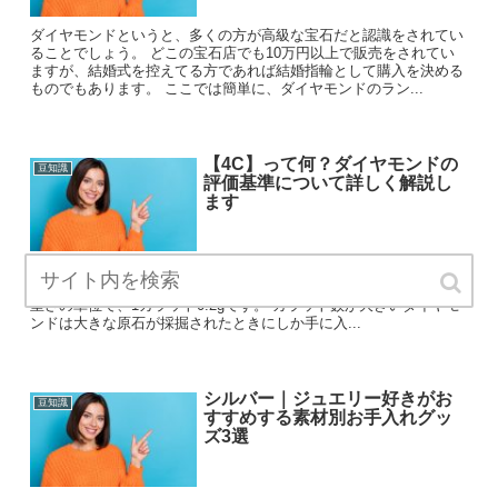
ダイヤモンドというと、多くの方が高級な宝石だと認識をされてい
ることでしょう。 どこの宝石店でも10万円以上で販売をされてい
ますが、結婚式を控えてる方であれば結婚指輪として購入を決める
ものでもあります。 ここでは簡単に、ダイヤモンドのラン...
【4C】って何？ダイヤモンドの
豆知識
評価基準について詳しく解説し
ます
4Cとは、ダイヤモンドの国際的な評価基準で、カラット・カット・
カラー・クラリティの4つの要素から成ります。 カラットは宝石の
重さの単位で、1カラット0.2gです。 カラット数が大きいダイヤモ
ンドは大きな原石が採掘されたときにしか手に入...
シルバー｜ジュエリー好きがお
豆知識
すすめする素材別お手入れグッ
ズ3選