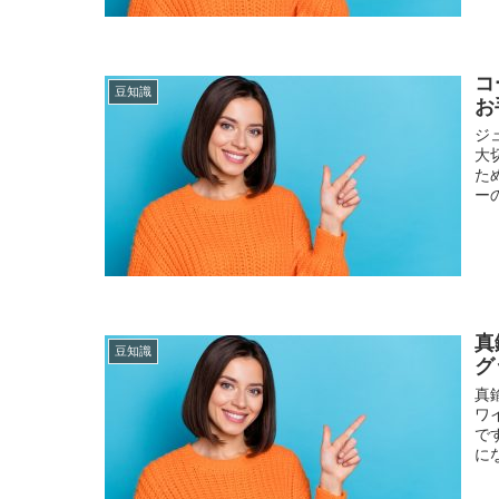
コ
豆知識
お
ジ
大
た
ー
真
豆知識
グ
真
ワ
で
に