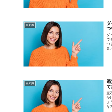
ダ
豆知識
つ
ダ
で
つ
合
鑑
豆知識
て
宝
受
ょ
な