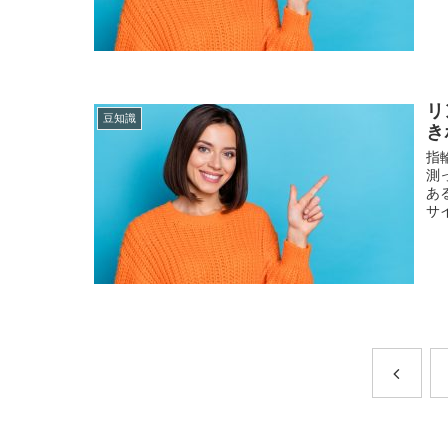
リ
豆知識
き
指
測
あ
サ