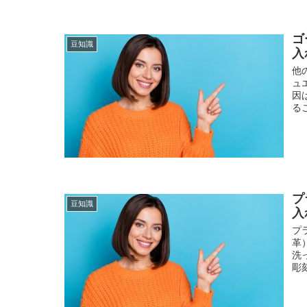
ゴ
豆知識
入
他
ュ
因
る
プ
豆知識
入
プ
革
洗
彫