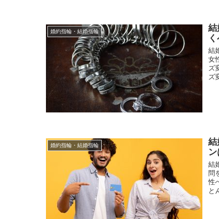
結
婚約指輪・結婚指輪
く
結
女
ズ
ズ
結
婚約指輪・結婚指輪
ン
結
問
性
と