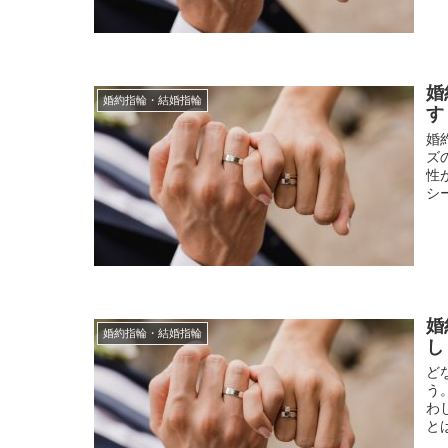
婚
婚約指輪・結婚指輪
す
婚
ズ
性
シ
婚
婚約指輪・結婚指輪
し
ど
う
わ
と