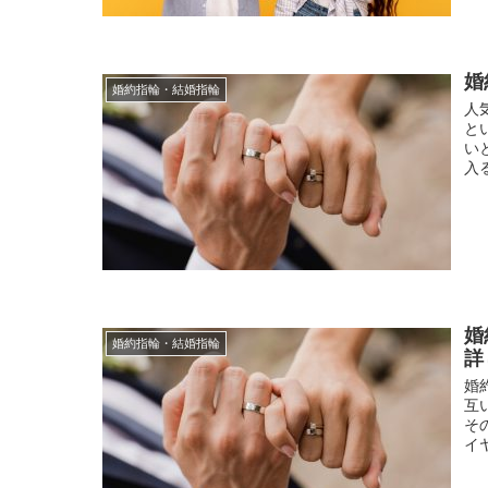
婚
婚約指輪・結婚指輪
人
と
い
入
婚
婚約指輪・結婚指輪
詳
婚
互
そ
イ