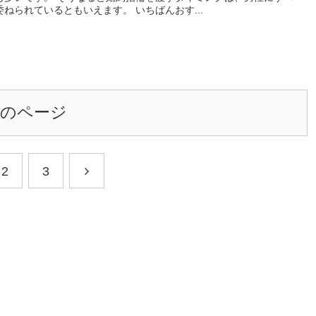
委ねられているともいえます。 いちばんおす...
次のページ
2
3