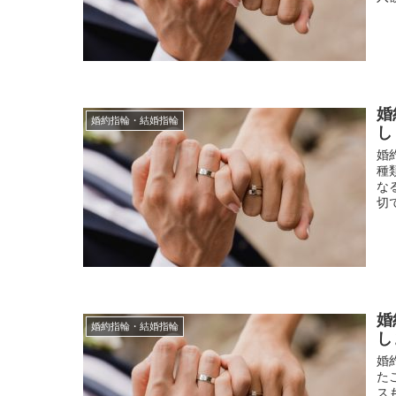
婚
婚約指輪・結婚指輪
し
婚
種
な
切
婚
婚約指輪・結婚指輪
し
婚
た
ス