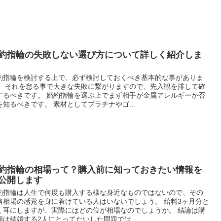
約指輪の失敗しない選び方について詳しく紹介しま
約指輪を検討する上で、必ず検討しておくべき基本的な事がありま
。 それを怠る事で大きな失敗に繋がりますので、先入観を排して確
するべきです。 婚約指輪を選ぶ上でまず相手が金属アレルギーか否
を知るべきです。 素材としてプラチナやゴ...
約指輪の相場って？購入前に知っておきたい情報を
公開します
約指輪は人生で何度も購入する様な身近なものではないので、その
格相場の感覚を身に着けている人はいないでしょう。 給料3ヶ月分と
く耳にしますが、実際にはどの位が相場なのでしょうか。 結論は購
額は結婚する2人にとってたいした問題では...