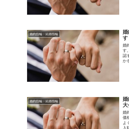
婚
婚約指輪・結婚指輪
す
婚
す
認
か
婚
婚約指輪・結婚指輪
大
婚
価
よ
入