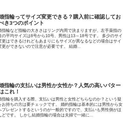
婚指輪ってサイズ変更できる？購入前に確認してお
べき3つのポイント
婚指輪など指輪の大きさはリング内周で決まりますが、左手薬指の
性の平均サイズは8号から10号、男性は13～18号です。 多少のサイ
変更はできるけれどもあまりにもサイズが異なるなどの場合はサイ
変更ができないので注意が必要です。 結婚...
婚指輪の支払いは男性か女性か？人気の高いパター
はこれ！
婚指輪を購入する際、支払いは男性と女性どちらなのか？という疑
をお持ちの方は要チェックです。 婚約指輪は基本的には男性から女
へプレゼントするというのが一般的ですので、支払いも男性側がほ
んどです。 しかし結婚指輪の場合は夫婦で一緒に...