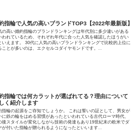
約指輪で人気の高いブランドTOP3【2022年最新版】
気の高い婚約指輪のブランドランキングは年代別に多少違いがある
いわれているため、それぞれ年代に合った人気を確認したほうがい
といえます。 30代に人気の高いブランドランキングで比較的上位に
ることが多いのは、エクセルコダイヤモンドです。...
約指輪では何カラットが選ばれてる？理由について
しく紹介します
約指輪の起源をご存知でしょうか。 これは誓いの証として、男女が
いに鉄の輪をはめる習慣があったといわれている古代ローマ時代、
の後スタイルが変化しながら技術の発達もあり19世紀末の欧米でダ
ヤが付いた指輪が贈られるようになったといいます...