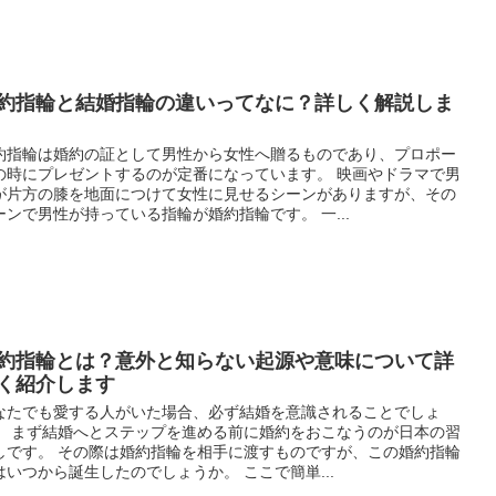
約指輪と結婚指輪の違いってなに？詳しく解説しま
約指輪は婚約の証として男性から女性へ贈るものであり、プロポー
の時にプレゼントするのが定番になっています。 映画やドラマで男
が片方の膝を地面につけて女性に見せるシーンがありますが、その
ーンで男性が持っている指輪が婚約指輪です。 一...
約指輪とは？意外と知らない起源や意味について詳
く紹介します
なたでも愛する人がいた場合、必ず結婚を意識されることでしょ
。 まず結婚へとステップを進める前に婚約をおこなうのが日本の習
しです。 その際は婚約指輪を相手に渡すものですが、この婚約指輪
はいつから誕生したのでしょうか。 ここで簡単...